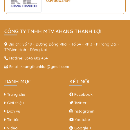
0346602454
CÔNG TY TNHH MTV KHANG THÀNH LỢI
Địa chỉ: Số 19 - Đường Đồng Khởi - Tổ 34 - KP 3 - P.Trảng Dài -
TP.Biên Hoà - Đồng Nai
Hotline:
0346 602 454
Email:
khangthanhloi@gmail.com
DANH MỤC
KẾT NỐI
Trang chủ
Facebook
Giới thiệu
Twitter
Dịch vụ
Instagramn
Tin tức
Youtube
Video
Google +