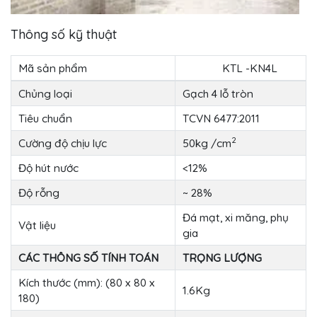
Thông số kỹ thuật
Mã sản phẩm
KTL -KN4L
Chủng loại
Gạch 4 lỗ tròn
Tiêu chuẩn
TCVN 6477:2011
2
Cường độ chịu lực
50kg /cm
Độ hút nước
<12%
Độ rỗng
~ 28%
Đá mạt, xi măng, phụ
Vật liệu
gia
CÁC THÔNG SỐ TÍNH TOÁN
TRỌNG LƯỢNG
Kích thước (mm): (80 x 80 x
1.6Kg
180)