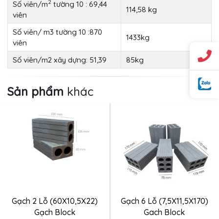
2
Số viên/m
tường 10 : 69,44
114,58 kg
viên
Số viên/ m3 tường 10 :870
1433kg
viên
Số viên/m2 xây dựng: 51,39
85kg
Sản phẩm
khác
Gạch 2 Lỗ (60X10,5X22)
Gạch 6 Lỗ (7,5X11,5X170)
Gạch Block
Gach Block