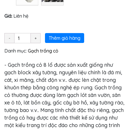
Giá:
Liên hệ
Thêm giỏ hàng
Danh mục:
Gạch trồng cỏ
- Gạch trồng cỏ 8 lổ được sản xuẩt giống như
gạch block xây tường, nguyên liệu chính là đá mi,
cát, xi măng, chất độn v.v.. được lèn chặt trong
khuôn thép bằng công nghệ ép rung. Gạch trồng
cỏ thường được dùng làm gạch lót sân vườn, sân
xe ô tô, lát bồn cây, gốc cây bờ hồ, xây tường rào,
tường bao v.v.. Mang tính chất đặc thù riêng, gạch
trồng cỏ hay được các nhà thiết kế sử dụng như
một kiểu trang trí độc đáo cho những công trình