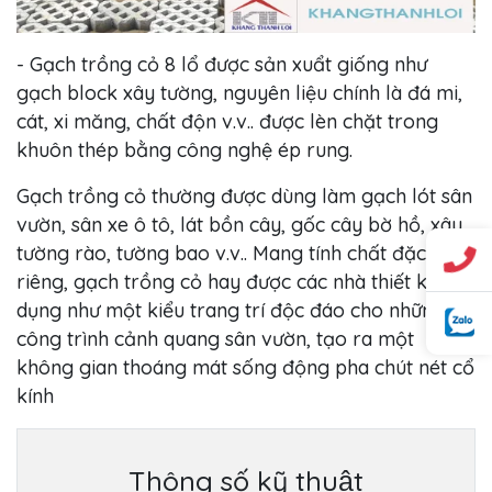
- Gạch trồng cỏ 8 lổ được sản xuẩt giống như
gạch block xây tường, nguyên liệu chính là đá mi,
cát, xi măng, chất độn v.v.. được lèn chặt trong
khuôn thép bằng công nghệ ép rung.
Gạch trồng cỏ thường được dùng làm gạch lót sân
vườn, sân xe ô tô, lát bồn cây, gốc cây bờ hồ, xây
tường rào, tường bao v.v.. Mang tính chất đặc thù
riêng, gạch trồng cỏ hay được các nhà thiết kế sử
dụng như một kiểu trang trí độc đáo cho những
công trình cảnh quang sân vườn, tạo ra một
không gian thoáng mát sống động pha chút nét cổ
kính
Thông số kỹ thuật