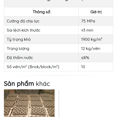
Thông số
Giá trị
Cường độ chịu lực
75 MPa
Sai lệch kích thước
±3 mm
Tỷ trọng khô
1900 kg/m³
Trọng lượng
12 kg/viên
Độ thấm nước
≤8%
Số viên/m² (Brick/block/m²)
10
Sản phẩm
khác