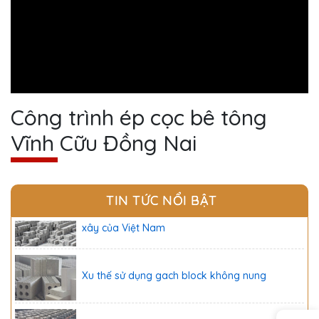
Công trình ép cọc bê tông
Vĩnh Cữu Đồng Nai
Gạch block 2 lỗ là gạch gì? Đặc điểm, ứng
dụng
TIN TỨC NỔI BẬT
Gạch không nung sẽ chiếm lĩnh thị trường gạch
xây của Việt Nam
Xu thế sử dụng gach block không nung