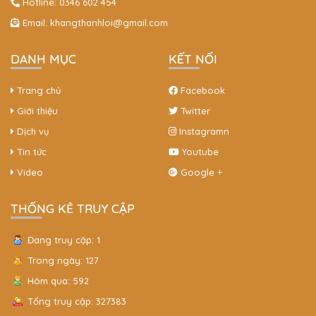
Hotline:
0346 602 454
Sử Dụng Gạch Không Nung Giá Rẻ Xây Nhà
Email:
khangthanhloi@gmail.com
DANH MỤC
KẾT NỐI
Trang chủ
Facebook
Giới thiệu
Twitter
Dịch vụ
Instagramn
Tin tức
Youtube
Video
Google +
THỐNG KÊ TRUY CẬP
Đang truy cập: 1
Trong ngày: 127
Hôm qua: 592
Tổng truy cập: 327383