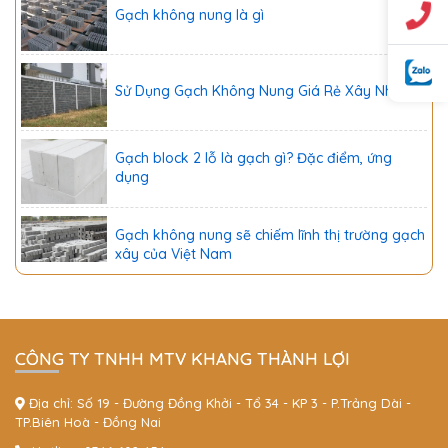
Gạch không nung là gì
Sử Dụng Gạch Không Nung Giá Rẻ Xây Nhà
Gạch block 2 lỗ là gạch gì? Đặc điểm, ứng
dụng
Gạch không nung sẽ chiếm lĩnh thị trường gạch
xây của Việt Nam
Xu thế sử dụng gach block không nung
CÔNG TY TNHH MTV KHANG THÀNH LỢI
Gạch không nung là gì
Địa chỉ: Số 19 - Đường Đồng Khởi - Tổ 34 - KP 3 - P.Trảng Dài -
TP.Biên Hoà - Đồng Nai